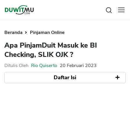
Tabungan
Reksadana
Beranda
Pinjaman Online
Emas
Apa PinjamDuit Masuk ke BI
Saham
Checking, SLIK OJK ?
Bitcoin
Ditulis Oleh
Rio Quiserto
20 Februari 2023
Daftar Isi
Pengeluaran
Asuransi
Rencana Keuangan