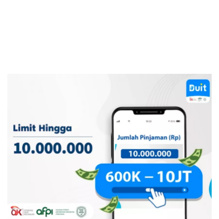
Kartu Kredit
KPR
KTA
Pinjaman Online
Pinjaman
Kartu Kredit
KTA
KPR
Kredit Usaha
Pinjaman Online
Broker Forex