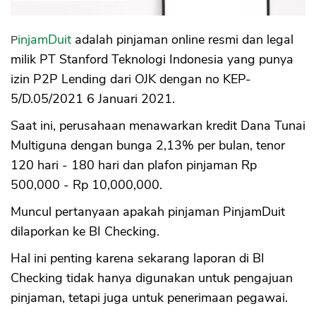
Sekuritas Saham
Bank Digital
PinjamDuit
adalah pinjaman online resmi dan legal
milik PT Stanford Teknologi Indonesia yang punya
Crypto
izin P2P Lending dari OJK dengan no KEP-
Assets Crypto
5/D.05/2021 6 Januari 2021.
Exchange
Saat ini, perusahaan menawarkan kredit Dana Tunai
Asuransi
Multiguna dengan bunga 2,13% per bulan, tenor
120 hari - 180 hari dan plafon pinjaman Rp
Asuransi Jiwa
500,000 - Rp 10,000,000.
Asuransi Kesehatan
Muncul pertanyaan apakah pinjaman PinjamDuit
Asuransi Syariah
dilaporkan ke BI Checking.
Hal ini penting karena sekarang laporan di BI
Checking tidak hanya digunakan untuk pengajuan
pinjaman, tetapi juga untuk penerimaan pegawai.