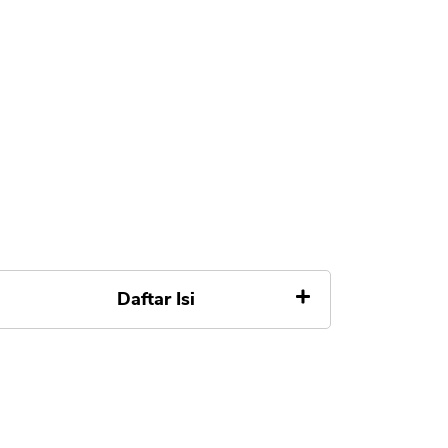
Daftar Isi
1. Sistem PinjamDuit Sedang
Error
2. Aplikasi PinjamDuit Belum