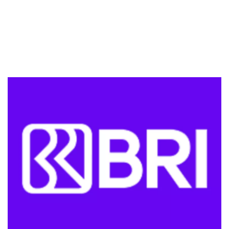
Kapan Dilakukan
Sekuritas Saham
6. Penagihan ke Teman, Saudara, Keluarga
7. Pelaporan Nasabah Menunggak ke SLIK
Bank Digital
OJK, BI Checking
Crypto
8. Hubungi Layanan Pelanggan Call Center
Kesimpulan
Assets Crypto
Exchange
Asuransi
Asuransi Jiwa
Asuransi Kesehatan
Asuransi Syariah