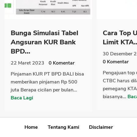
Bunga Simulasi Tabel
Cara Top U
Angsuran KUR Bank
Limit KTA..
BPD...
30 Desember 
0
Komentar
22 Maret 2023
0
Komentar
Pengajuan top u
Pinjaman KUR PT BPD BALI bisa
CTBC harus dil
memberikan pinjaman Rp 500
pemegang KTA
juta Berapa cicilan per bulan...
biasanya...
Bac
Baca Lagi
Home
Tentang Kami
Disclaimer