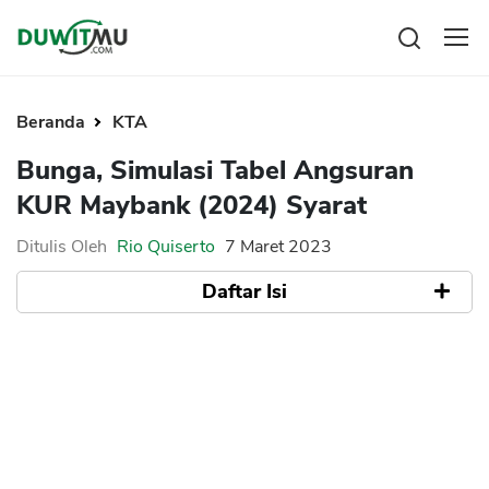
Tabungan
Reksadana
Beranda
KTA
Emas
Bunga, Simulasi Tabel Angsuran
Saham
KUR Maybank (2024) Syarat
Bitcoin
Ditulis Oleh
Rio Quiserto
7 Maret 2023
Daftar Isi
Pengeluaran
Asuransi
Rencana Keuangan