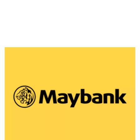
Kartu Kredit
KPR
KTA
Pinjaman Online
Pinjaman
Kartu Kredit
KTA
KPR
Kredit Usaha
Pinjaman Online
Broker Forex