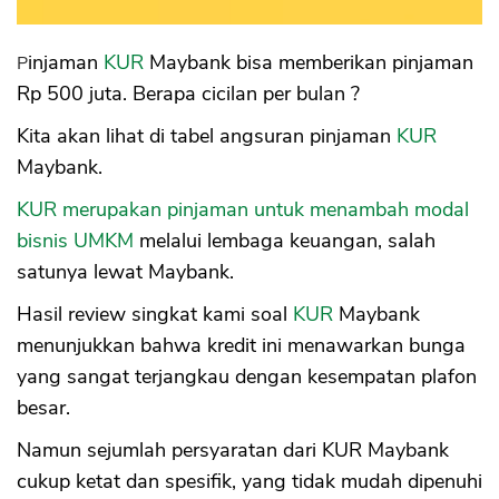
Sekuritas Saham
Bank Digital
Pinjaman
KUR
Maybank bisa memberikan pinjaman
Rp 500 juta. Berapa cicilan per bulan ?
Crypto
Kita akan lihat di tabel angsuran pinjaman
KUR
Assets Crypto
Maybank.
Exchange
KUR merupakan pinjaman untuk menambah modal
Asuransi
bisnis UMKM
melalui lembaga keuangan, salah
satunya lewat Maybank.
Asuransi Jiwa
Asuransi Kesehatan
Hasil review singkat kami soal
KUR
Maybank
Asuransi Syariah
menunjukkan bahwa kredit ini menawarkan bunga
yang sangat terjangkau dengan kesempatan plafon
besar.
Namun sejumlah persyaratan dari KUR Maybank
cukup ketat dan spesifik, yang tidak mudah dipenuhi