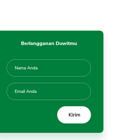
Minimum Bank BCA
7. Cek Suku Bunga dan Biaya
Kredit di Bank BCA
8. Hitung Plafon Pinjaman Akan
Diajukan ke Bank BCA
Berlangganan Duwitmu
9. Tentukan Tenor Pinjam Uang
Berapa Lama
10. Lakukan Simulasi Kredit dan
Cek Tabel Cicilan Pinjaman
11. Hitung Berapa Kemampuan
Pembayaran
12. Mempersiapkan Jaminan
Kredit
13. Ajukan Pinjaman Uang ke
Bank BCA
14. Siap Verifikasi Bank