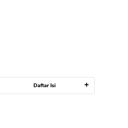
Daftar Isi
1. Pilih Tempat Pengajuan
Online, Kantor Cabang Bank BCA
2. Baca Syarat dan Ketentuan