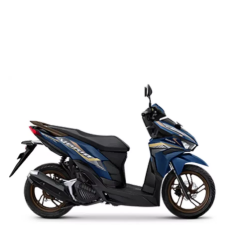
Sekuritas Saham
a. Cek Data Kredit Motor di SLIK OJK
b. Cek Status di Lembar SLIK OJK
Bank Digital
c. Lakukan Pelunasan Tagihan Tertunggak
Crypto
d. Minta Bukti Surat Lunas
e. Pantau Kembali BI Checking SLIK OJK
Assets Crypto
f. Tanyakan ke OJK Kembali
Exchange
Komplain Laporan Kredit Motor di BI
Checking, SLIK OJK
Asuransi
Asuransi Jiwa
Asuransi Kesehatan
Asuransi Syariah