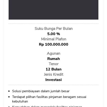
Sekuritas Saham
Bank Digital
Crypto
Suku Bunga Per Bulan
Assets Crypto
5.00 %
Exchange
Minimal Plafon
Rp 100.000.000
Asuransi
Agunan
Rumah
Asuransi Jiwa
Tenor
Asuransi Kesehatan
12 Bulan
Jenis Kredit
Asuransi Syariah
Investasi
Solusi pembiayaan dalam jumlah besar
Terdapat pilihan fasilitas pinjaman beragam sesuai
kebutuhan