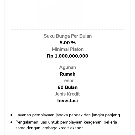
Sekuritas Saham
Bank Digital
Crypto
Suku Bunga Per Bulan
Assets Crypto
5.00 %
Exchange
Minimal Plafon
Rp 1.000.000.000
Asuransi
Agunan
Rumah
Asuransi Jiwa
Tenor
Asuransi Kesehatan
60 Bulan
Jenis Kredit
Asuransi Syariah
Investasi
Layanan pembiayaan jangka pendek dan jangka panjang
Pengalaman luas untuk pembiayaan keagenan, bekerja
sama dengan lembaga kredit ekspor