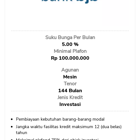
Sekuritas Saham
Bank Digital
Crypto
Suku Bunga Per Bulan
Assets Crypto
5.00 %
Exchange
Minimal Plafon
Rp 100.000.000
Asuransi
Agunan
Mesin
Asuransi Jiwa
Tenor
Asuransi Kesehatan
144 Bulan
Jenis Kredit
Asuransi Syariah
Investasi
Pembiayaan kebutuhan barang-barang modal
Jangka waktu fasilitas kredit maksimum 12 (dua belas)
tahun