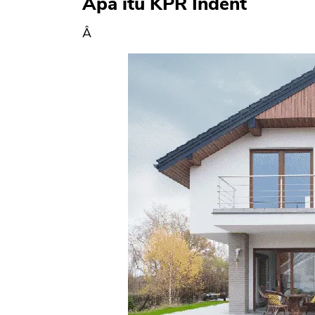
Apa itu KPR Indent
Â