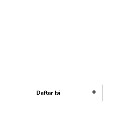
Daftar Isi
Apa itu KPR Indent
Kenapa Larangan KPR Indent
Merugikan