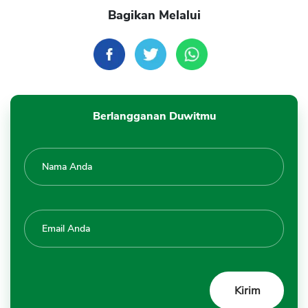
Bagikan Melalui
Berlangganan Duwitmu