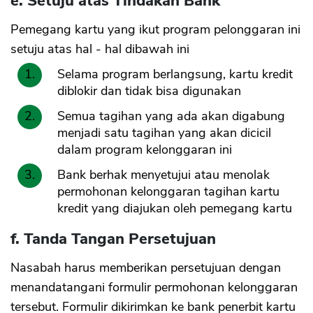
e. Setuju atas Tindakan Bank
Pemegang kartu yang ikut program pelonggaran ini
setuju atas hal - hal dibawah ini
Selama program berlangsung, kartu kredit
diblokir dan tidak bisa digunakan
Semua tagihan yang ada akan digabung
menjadi satu tagihan yang akan dicicil
dalam program kelonggaran ini
Bank berhak menyetujui atau menolak
permohonan kelonggaran tagihan kartu
kredit yang diajukan oleh pemegang kartu
f. Tanda Tangan Persetujuan
Nasabah harus memberikan persetujuan dengan
menandatangani formulir permohonan kelonggaran
tersebut. Formulir dikirimkan ke bank penerbit kartu