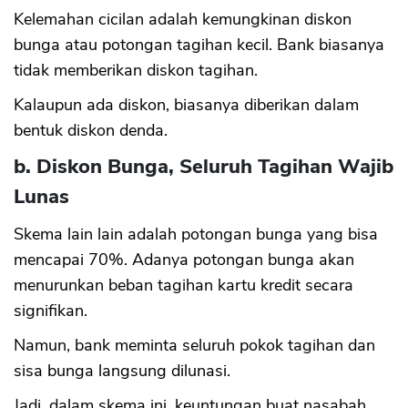
Kelemahan cicilan adalah kemungkinan diskon
bunga atau potongan tagihan kecil. Bank biasanya
tidak memberikan diskon tagihan.
Kalaupun ada diskon, biasanya diberikan dalam
bentuk diskon denda.
b. Diskon Bunga, Seluruh Tagihan Wajib
Lunas
Skema lain lain adalah potongan bunga yang bisa
mencapai 70%. Adanya potongan bunga akan
menurunkan beban tagihan kartu kredit secara
signifikan.
Namun, bank meminta seluruh pokok tagihan dan
sisa bunga langsung dilunasi.
Jadi, dalam skema ini, keuntungan buat nasabah