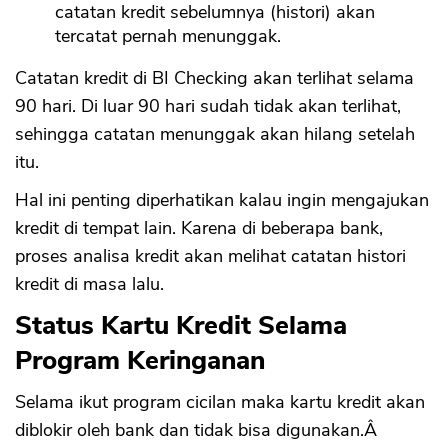
catatan kredit sebelumnya (histori) akan
tercatat pernah menunggak.
Catatan kredit di BI Checking akan terlihat selama
90 hari. Di luar 90 hari sudah tidak akan terlihat,
sehingga catatan menunggak akan hilang setelah
itu.
Hal ini penting diperhatikan kalau ingin mengajukan
kredit di tempat lain. Karena di beberapa bank,
proses analisa kredit akan melihat catatan histori
kredit di masa lalu.
Status Kartu Kredit Selama
Program Keringanan
Selama ikut program cicilan maka kartu kredit akan
diblokir oleh bank dan tidak bisa digunakan.Â