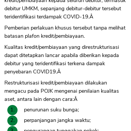
kredit/pembiayaan kepada seluruh debitur, termasuk
debitur UMKM, sepanjang debitur-debitur tersebut
teridentifikasi terdampak COVID-19.Â
Pemberian perlakuan khusus tersebut tanpa melihat
batasan plafon kredit/pembiayaan.
Kualitas kredit/pembiayaan yang direstrukturisasi
dapat ditetapkan lancar apabila diberikan kepada
debitur yang teridentifikasi terkena dampak
penyebaran COVID19.Â
Restrukturisasi kredit/pembiayaan dilakukan
mengacu pada POJK mengenai penilaian kualitas
aset, antara lain dengan cara:Â
penurunan suku bunga;
perpanjangan jangka waktu;
pengurangan tunggakan pokok;