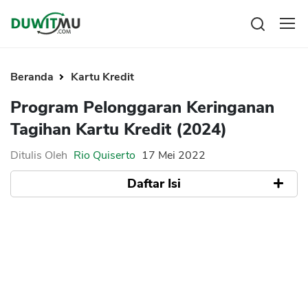
Tabungan
Reksadana
Beranda
Kartu Kredit
Emas
Pengeluaran
Program Pelonggaran Keringanan
Saham
Asuransi
Tagihan Kartu Kredit (2024)
Kartu Kredit
Bitcoin
Rencana Keuangan
KPR
Investasi
Ditulis Oleh
Rio Quiserto
17 Mei 2022
Pinjaman
Mengelola keuangan
KTA
Daftar Isi
Kartu Kredit
Pinjaman Online
KTA
Hutang
Apa itu Program Keringanan Kartu Kredit
KPR
Manfaat Ikut Keringanan
Kredit Usaha
Syarat dan Ketentuan
Pinjaman Online
Cara Pengajuan Keringanan
a. Hubungi Call Center Kartu Kredit
Broker Forex