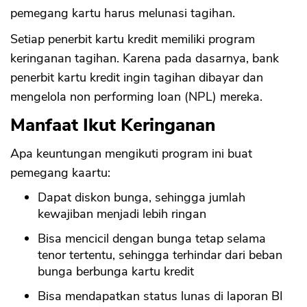
pemegang kartu harus melunasi tagihan.
Setiap penerbit kartu kredit memiliki program
keringanan tagihan. Karena pada dasarnya, bank
penerbit kartu kredit ingin tagihan dibayar dan
mengelola non performing loan (NPL) mereka.
Manfaat Ikut Keringanan
Apa keuntungan mengikuti program ini buat
pemegang kaartu:
Dapat diskon bunga, sehingga jumlah
kewajiban menjadi lebih ringan
Bisa mencicil dengan bunga tetap selama
tenor tertentu, sehingga terhindar dari beban
bunga berbunga kartu kredit
Bisa mendapatkan status lunas di laporan BI