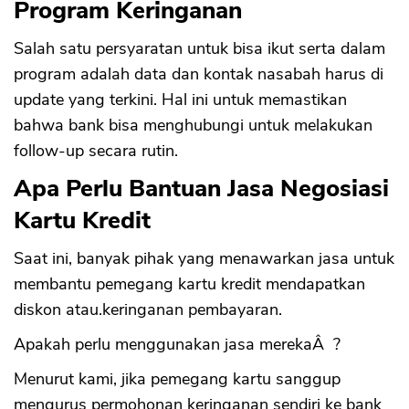
Program Keringanan
Salah satu persyaratan untuk bisa ikut serta dalam
program adalah data dan kontak nasabah harus di
update yang terkini. Hal ini untuk memastikan
bahwa bank bisa menghubungi untuk melakukan
follow-up secara rutin.
Apa Perlu Bantuan Jasa Negosiasi
Kartu Kredit
Saat ini, banyak pihak yang menawarkan jasa untuk
membantu pemegang kartu kredit mendapatkan
diskon atau.keringanan pembayaran.
Apakah perlu menggunakan jasa merekaÂ ?
Menurut kami, jika pemegang kartu sanggup
mengurus permohonan keringanan sendiri ke bank