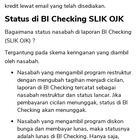
kredit lewat email yang telah disediakan.
Status di BI Checking SLIK OJK
Bagaimana status nasabah di laporan BI Checking
(SLIK OJK) ?
Tergantung pada skema keringanan yang diambil
oleh nasabah.
Nasabah yang mengambil program restruktur
dengan mengubah tagihan menjadi cicilan,
laporan di BI Checking tercatat sebagai
nasabah restruktur dan status lancar. Jika
pembayaran cicilan menunggak, status di BI
Checking akan menunggak.
Nasabah yang mengambil program diskon
bunga dan membayar lunas, maka statusnya
adalah lunas di BI Checking. Hanya saja,