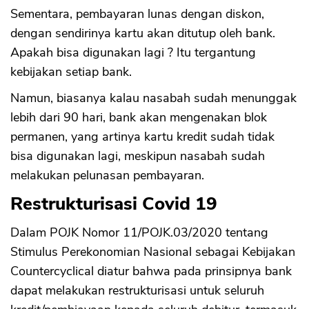
Sementara, pembayaran lunas dengan diskon,
dengan sendirinya kartu akan ditutup oleh bank.
Apakah bisa digunakan lagi ? Itu tergantung
kebijakan setiap bank.
Namun, biasanya kalau nasabah sudah menunggak
lebih dari 90 hari, bank akan mengenakan blok
permanen, yang artinya kartu kredit sudah tidak
bisa digunakan lagi, meskipun nasabah sudah
melakukan pelunasan pembayaran.
Restrukturisasi Covid 19
Dalam POJK Nomor 11/POJK.03/2020 tentang
Stimulus Perekonomian Nasional sebagai Kebijakan
Countercyclical diatur bahwa pada prinsipnya bank
dapat melakukan restrukturisasi untuk seluruh