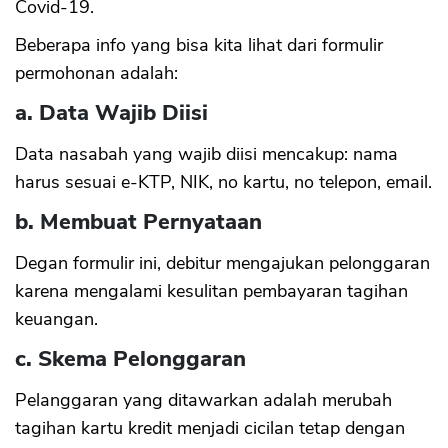
Covid-19.
Beberapa info yang bisa kita lihat dari formulir
permohonan adalah:
a. Data Wajib Diisi
Data nasabah yang wajib diisi mencakup: nama
harus sesuai e-KTP, NIK, no kartu, no telepon, email.
b. Membuat Pernyataan
Degan formulir ini, debitur mengajukan pelonggaran
karena mengalami kesulitan pembayaran tagihan
keuangan.
c. Skema Pelonggaran
Pelanggaran yang ditawarkan adalah merubah
tagihan kartu kredit menjadi cicilan tetap dengan