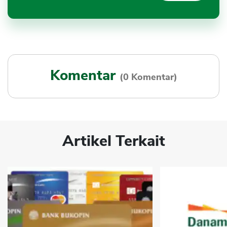
Komentar
(0 Komentar)
Artikel Terkait