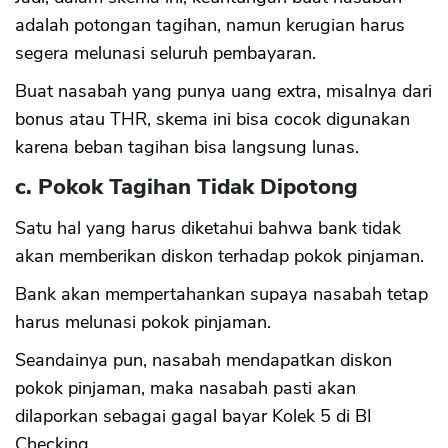
adalah potongan tagihan, namun kerugian harus
segera melunasi seluruh pembayaran.
Buat nasabah yang punya uang extra, misalnya dari
bonus atau THR, skema ini bisa cocok digunakan
karena beban tagihan bisa langsung lunas.
c. Pokok Tagihan Tidak Dipotong
Satu hal yang harus diketahui bahwa bank tidak
akan memberikan diskon terhadap pokok pinjaman.
Bank akan mempertahankan supaya nasabah tetap
harus melunasi pokok pinjaman.
Seandainya pun, nasabah mendapatkan diskon
pokok pinjaman, maka nasabah pasti akan
dilaporkan sebagai gagal bayar Kolek 5 di BI
Checking.