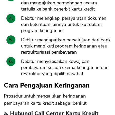
dan mengajukan permohonan secara
tertulis ke bank penerbit kartu kredit
Debitur melengkapi persyaratan dokumen
dan ketentuan lainnya untuk ikut dalam
program keringanan
Debitur mendapatkan persetujuan dari bank
untuk mengikuti program keringanan atau
restrukturisasi pembayaran
Debitur menyelesaikan kewajiban
pembayaran sesuai skema keringanan dan
restruktur yang dipilih nasabah
Cara Pengajuan Keringanan
Prosedur untuk mengajukan keringanan
pembayaran kartu kredit sebagai berikut:
a. Hubungi Call Center Kartu Kredit