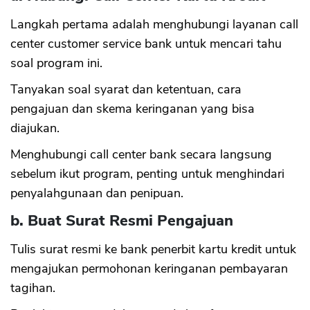
Langkah pertama adalah menghubungi layanan call
center customer service bank untuk mencari tahu
soal program ini.
Tanyakan soal syarat dan ketentuan, cara
pengajuan dan skema keringanan yang bisa
diajukan.
Menghubungi call center bank secara langsung
sebelum ikut program, penting untuk menghindari
penyalahgunaan dan penipuan.
b. Buat Surat Resmi Pengajuan
Tulis surat resmi ke bank penerbit kartu kredit untuk
mengajukan permohonan keringanan pembayaran
tagihan.