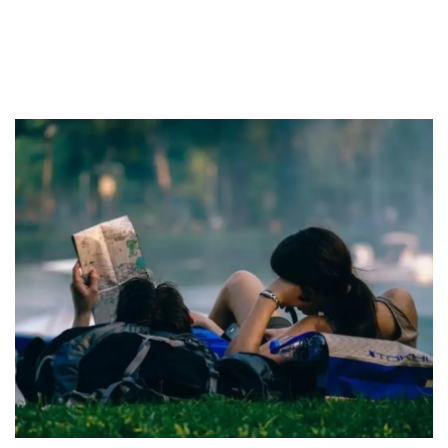
Sekuritas Saham
Bank Digital
Crypto
Assets Crypto
Exchange
Asuransi
Asuransi Jiwa
Asuransi Kesehatan
Asuransi Syariah