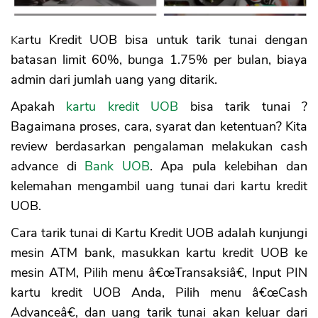
Kekurangan Tarik Tunai Kartu Kredit UOB
1. Bunga Mahal
2. Biaya Tinggi
Kartu Kredit UOB bisa untuk tarik tunai dengan
3. Plafon Pinjaman Kecil
batasan limit 60%, bunga 1.75% per bulan, biaya
admin dari jumlah uang yang ditarik.
Apakah
kartu kredit UOB
bisa tarik tunai ?
Bagaimana proses, cara, syarat dan ketentuan? Kita
review berdasarkan pengalaman melakukan cash
advance di
Bank UOB
. Apa pula kelebihan dan
kelemahan mengambil uang tunai dari kartu kredit
UOB.
Cara tarik tunai di Kartu Kredit UOB adalah kunjungi
mesin ATM bank, masukkan kartu kredit UOB ke
mesin ATM, Pilih menu â€œTransaksiâ€, Input PIN
kartu kredit UOB Anda, Pilih menu â€œCash
Advanceâ€, dan uang tarik tunai akan keluar dari