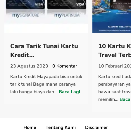
Cara Tarik Tunai Kartu
10 Kartu K
Kredit...
Travel Terb
23 Agustus 2023
0
Komentar
10 Februari 20
Kartu Kredit Mayapada bisa untuk
Kartu kredit ad
tarik tunai Bagaimana caranya
pembayaran ya
lalu bunga biaya dan...
Baca Lagi
bawa saat tra
memilih...
Baca
Home
Tentang Kami
Disclaimer