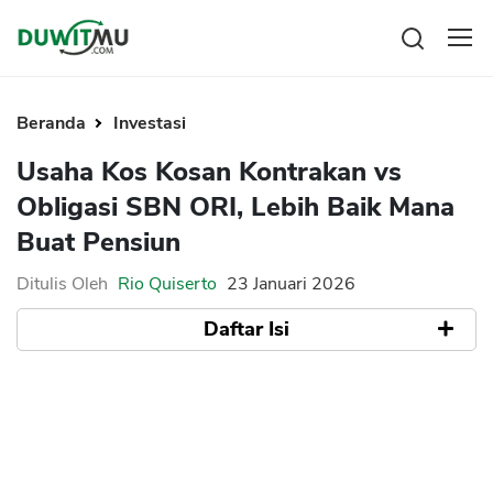
Tabungan
Reksadana
Beranda
Investasi
Emas
Pengeluaran
Usaha Kos Kosan Kontrakan vs
Saham
Asuransi
Obligasi SBN ORI, Lebih Baik Mana
Kartu Kredit
Bitcoin
Rencana Keuangan
Buat Pensiun
KPR
Investasi
Pinjaman
Mengelola keuangan
KTA
Ditulis Oleh
Rio Quiserto
23 Januari 2026
Kartu Kredit
Pinjaman Online
Daftar Isi
KTA
Hutang
KPR
Apa itu Bisnis Kos Kosan Kontrakan
Kredit Usaha
Keunggulan Kos Kosan
Pinjaman Online
1. Memberikan Passive Income Bulanan
Rutin
Broker Forex
2. Investasi Mudah Dipahami