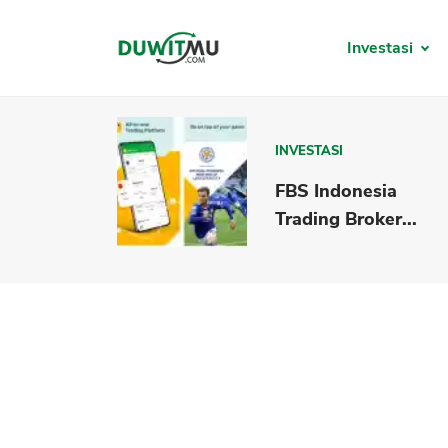
Investasi
INVESTASI
FBS Indonesia
Trading Broker...