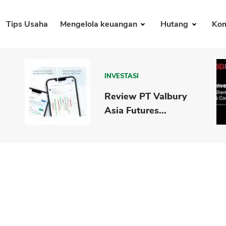
Tips Usaha
Mengelola keuangan
Hutang
Kom
INVESTASI
Review PT Valbury
Asia Futures...