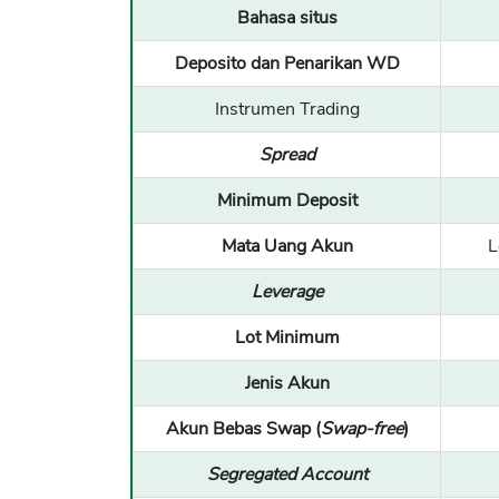
Bahasa situs
Deposito dan Penarikan WD
Instrumen Trading
Spread
Minimum Deposit
Mata Uang Akun
L
Leverage
Lot Minimum
Jenis Akun
Akun Bebas Swap (
Swap-free
)
Segregated Account