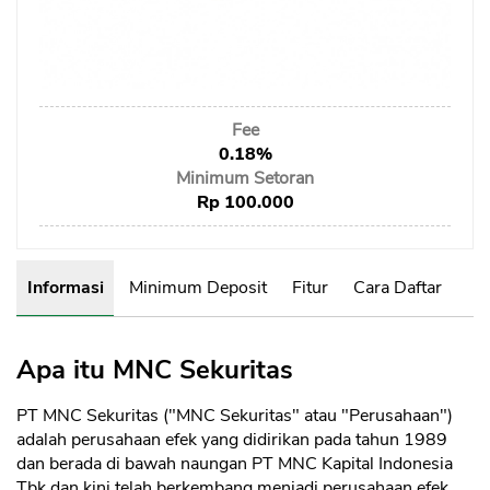
Sekuritas Saham
Bank Digital
Crypto
Fee
Assets Crypto
0.18%
Exchange
Minimum Setoran
Rp 100.000
Asuransi
Asuransi Jiwa
Informasi
Minimum Deposit
Fitur
Cara Daftar
Asuransi Kesehatan
Asuransi Syariah
Apa itu MNC Sekuritas
PT MNC Sekuritas ("MNC Sekuritas" atau "Perusahaan")
adalah perusahaan efek yang didirikan pada tahun 1989
dan berada di bawah naungan PT MNC Kapital Indonesia
Tbk dan kini telah berkembang menjadi perusahaan efek