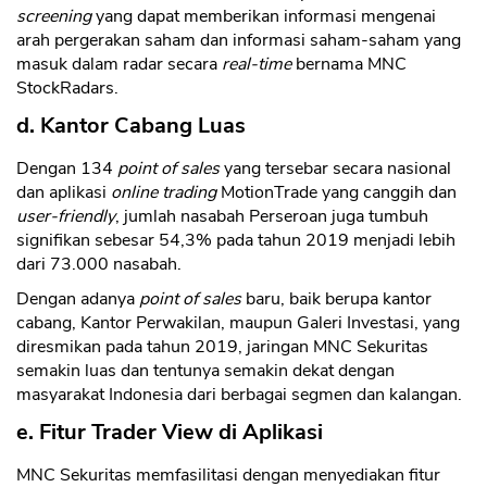
screening
yang dapat memberikan informasi mengenai
arah pergerakan saham dan informasi saham-saham yang
masuk dalam radar secara
real-time
bernama MNC
StockRadars.
d. Kantor Cabang Luas
Dengan 134
point of sales
yang tersebar secara nasional
dan aplikasi
online trading
MotionTrade yang canggih dan
user-friendly
, jumlah nasabah Perseroan juga tumbuh
signifikan sebesar 54,3% pada tahun 2019 menjadi lebih
dari 73.000 nasabah.
Dengan adanya
point of sales
baru, baik berupa kantor
cabang, Kantor Perwakilan, maupun Galeri Investasi, yang
diresmikan pada tahun 2019, jaringan MNC Sekuritas
semakin luas dan tentunya semakin dekat dengan
masyarakat Indonesia dari berbagai segmen dan kalangan.
e.
Fitur Trader View di Aplikasi
MNC Sekuritas memfasilitasi dengan menyediakan fitur
CANCEL
OK