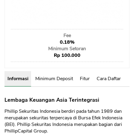
Sekuritas Saham
Bank Digital
Crypto
Fee
Assets Crypto
0.18%
Exchange
Minimum Setoran
Rp 100.000
Asuransi
Asuransi Jiwa
Informasi
Minimum Deposit
Fitur
Cara Daftar
Asuransi Kesehatan
Asuransi Syariah
Lembaga Keuangan Asia Terintegrasi
Phillip Sekuritas Indonesia berdiri pada tahun 1989 dan
merupakan sekuritas terpercaya di Bursa Efek Indonesia
(BEI). Phillip Sekuritas Indonesia merupakan bagian dari
PhillipCapital Group.