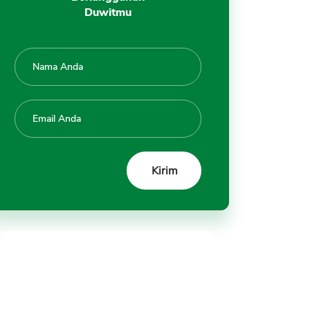
Duwitmu