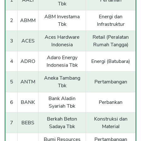
1
AALI
Pertanian
Tbk
ABM Investama
Energi dan
2
ABMM
Tbk
Infrastruktur
Aces Hardware
Retail (Peralatan
3
ACES
Indonesia
Rumah Tangga)
Adaro Energy
4
ADRO
Energi (Batubara)
Indonesia Tbk
Aneka Tambang
5
ANTM
Pertambangan
Tbk
Bank Aladin
6
BANK
Perbankan
Syariah Tbk
Berkah Beton
Konstruksi dan
7
BEBS
Sadaya Tbk
Material
Bumi Resources
Pertambangan