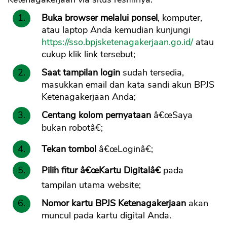
Buka browser melalui ponsel
, komputer,
atau laptop Anda kemudian kunjungi
https://sso.bpjsketenagakerjaan.go.id/
atau
cukup klik link tersebut;
Saat tampilan login
sudah tersedia,
masukkan email dan kata sandi akun BPJS
Ketenagakerjaan Anda;
Centang kolom pernyataan
â€œSaya
bukan robotâ€;
Tekan tombol
â€œLoginâ€;
Pilih fitur â€œKartu Digitalâ€
pada
tampilan utama website;
Nomor kartu BPJS Ketenagakerjaan
akan
muncul pada kartu digital Anda.