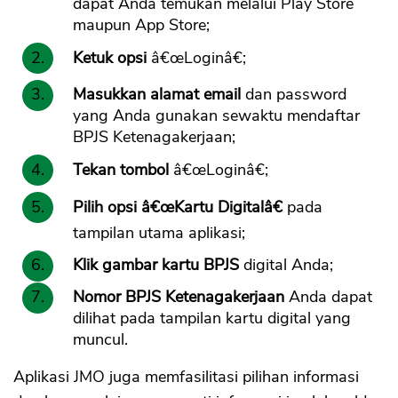
dapat Anda temukan melalui Play Store
maupun App Store;
Ketuk opsi
â€œLoginâ€;
Masukkan alamat email
dan password
yang Anda gunakan sewaktu mendaftar
BPJS Ketenagakerjaan;
Tekan tombol
â€œLoginâ€;
Pilih opsi â€œKartu Digitalâ€
pada
tampilan utama aplikasi;
Klik gambar kartu BPJS
digital Anda;
Nomor BPJS Ketenagakerjaan
Anda dapat
dilihat pada tampilan kartu digital yang
muncul.
Aplikasi JMO juga memfasilitasi pilihan informasi