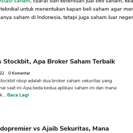
estasi
saham
, syarat dan ketentuan jual beli saham, k
 teknikal untuk menentukan kapan beli saham agar me
anya saham di Indonesia, tetapi juga saham luar neger
s Stockbit, Apa Broker Saham Terbaik
022
0
Komentar
Stockbit nbsp adalah dua broker saham sekuritas yang
enal saat ini Apa beda kedua aplikasi saham ini dan mana
k...
Baca Lagi
dopremier vs Ajaib Sekuritas, Mana