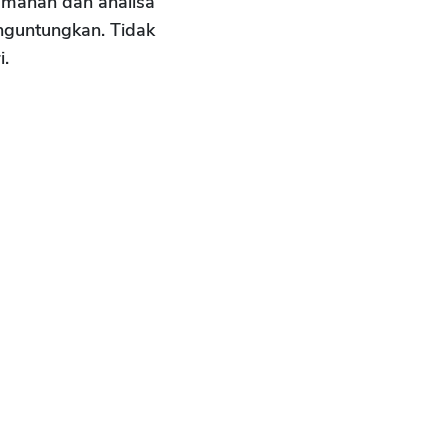
eamanan dan analisa
nguntungkan. Tidak
i.