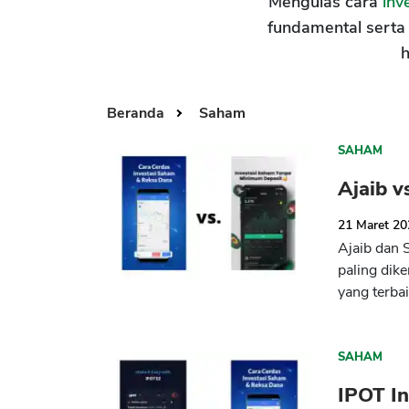
Mengulas cara
inv
fundamental serta
h
Beranda
Saham
SAHAM
Ajaib v
21 Maret 2
Ajaib dan 
paling dik
yang terbai
SAHAM
IPOT In