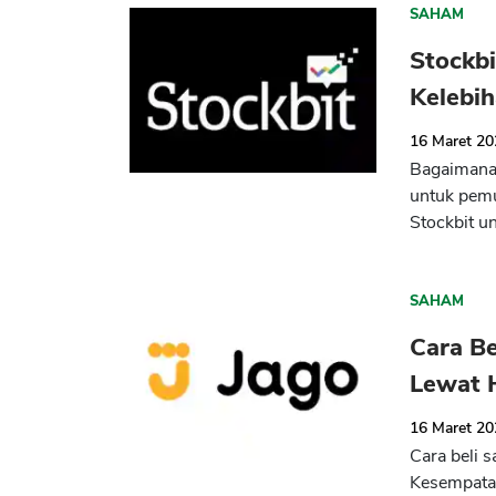
SAHAM
Stockbi
Kelebi
16 Maret 2
Bagaimana 
untuk pemu
Stockbit un
SAHAM
Cara B
Lewat 
16 Maret 2
Cara beli 
Kesempatan