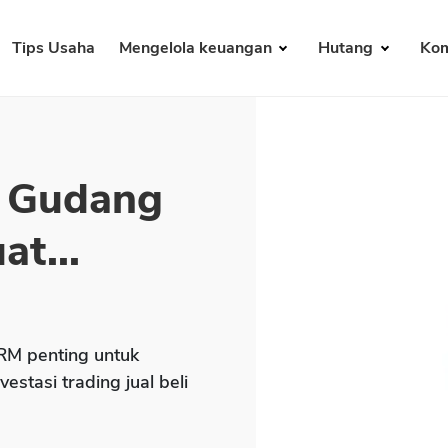
Tips Usaha
Mengelola keuangan
Hutang
Kom
m Gudang
t...
M penting untuk
stasi trading jual beli