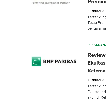
Premiu
8 Januari 2
Tertarik i
Tetap Prem
pengalaman
REKSADAN
Review
Ekuitas
Kelema
7 Januari 2
Tertarik i
Ekuitas In
akun di Re