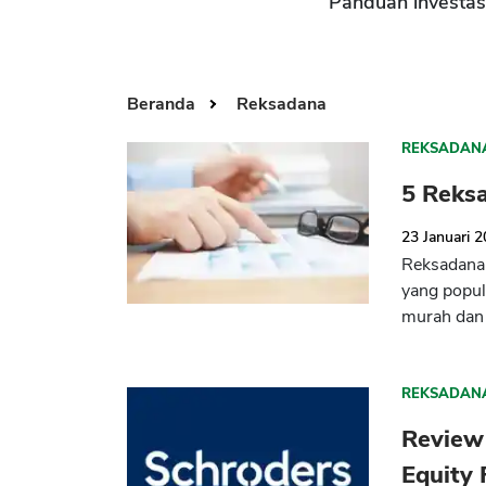
Panduan investa
Beranda
Reksadana
REKSADAN
5 Reks
23 Januari 
Reksadana 
yang popul
murah dan
REKSADAN
Review
Equity 