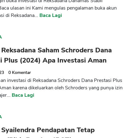
ngin buka investasi di Reksadana Danamas Stabil
Baca ulasan ini Kami mengulas pengalaman buka akun
asi di Reksadana...
Baca Lagi
A
 Reksadana Saham Schroders Dana
i Plus (2024) Apa Investasi Aman
023
0
Komentar
n investasi di Reksadana Schroders Dana Prestasi Plus
Aman karena dikeluarkan oleh Schroders yang punya izin
jer...
Baca Lagi
A
 Syailendra Pendapatan Tetap