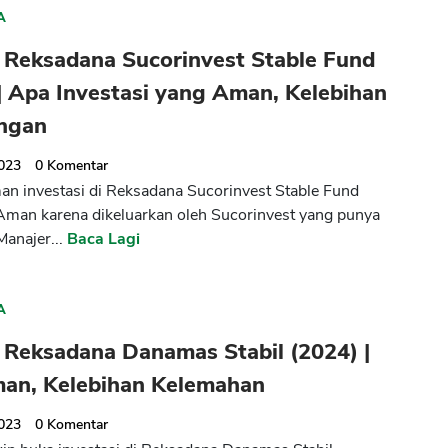
A
 Reksadana Sucorinvest Stable Fund
| Apa Investasi yang Aman, Kelebihan
ngan
2023
0
Komentar
n investasi di Reksadana Sucorinvest Stable Fund
Aman karena dikeluarkan oleh Sucorinvest yang punya
Manajer...
Baca Lagi
CANCEL
OK
A
 Reksadana Danamas Stabil (2024) |
an, Kelebihan Kelemahan
2023
0
Komentar