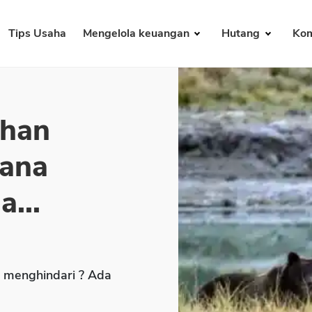
Tips Usaha
Mengelola keuangan
Hutang
Kom
ahan
dana
...
 menghindari ? Ada