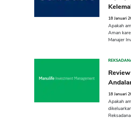
Kelema
18 Januari 
Apakah ama
Aman karen
Manajer Inv
REKSADAN
Review
Andala
18 Januari 
Apakah ama
dikeluarka
Reksadana 