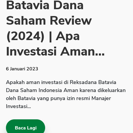
Batavia Dana
Sekuritas Saham
Saham Review
Bank Digital
Crypto
(2024) | Apa
Assets Crypto
Investasi Aman...
Exchange
Asuransi
6 Januari 2023
Asuransi Jiwa
Apakah aman investasi di Reksadana Batavia
Asuransi Kesehatan
Dana Saham Indonesia Aman karena dikeluarkan
Asuransi Syariah
oleh Batavia yang punya izin resmi Manajer
Investasi...
Baca Lagi