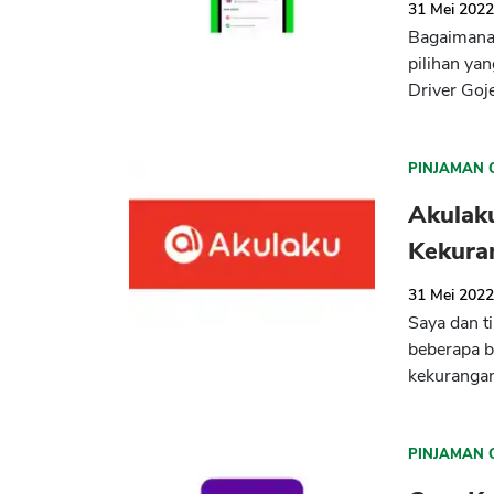
31 Mei 202
Bagaimana 
pilihan yan
Driver Goje
PINJAMAN 
Akulak
Kekura
31 Mei 202
Saya dan t
beberapa b
kekurangan 
PINJAMAN 