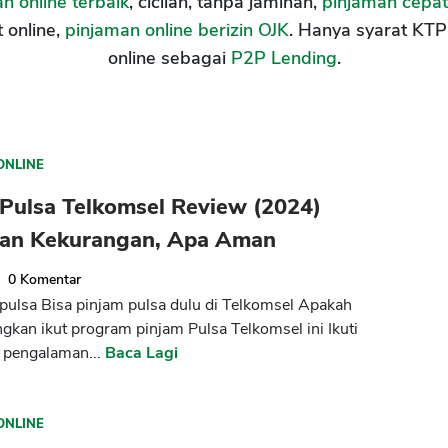
n online terbaik
, cicilan, tanpa jaminan,
pinjaman cepat
t online,
pinjaman online berizin OJK
. Hanya syarat KTP 
online sebagai
P2P Lending
.
ONLINE
Pulsa Telkomsel Review (2024)
han Kekurangan, Apa Aman
0
Komentar
pulsa Bisa pinjam pulsa dulu di Telkomsel Apakah
kan ikut program pinjam Pulsa Telkomsel ini Ikuti
 pengalaman...
Baca Lagi
ONLINE