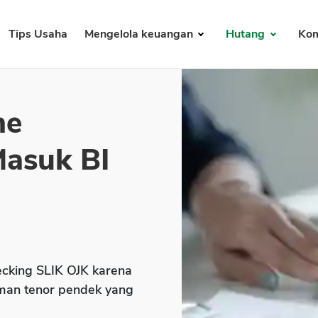
Tips Usaha
Mengelola keuangan
Hutang
Kom
ne
Masuk BI
ecking SLIK OJK karena
aman tenor pendek yang