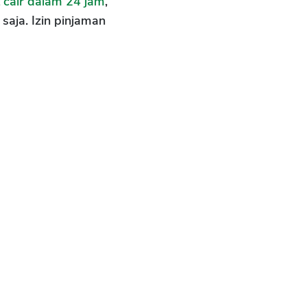
 cair dalam 24 jam
,
saja. Izin pinjaman