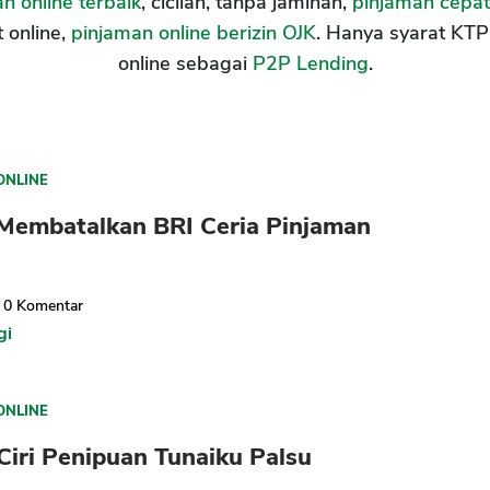
n online terbaik
, cicilan, tanpa jaminan,
pinjaman cepat
t online,
pinjaman online berizin OJK
. Hanya syarat KTP 
online sebagai
P2P Lending
.
ONLINE
 Membatalkan BRI Ceria Pinjaman
0
Komentar
gi
ONLINE
 Ciri Penipuan Tunaiku Palsu