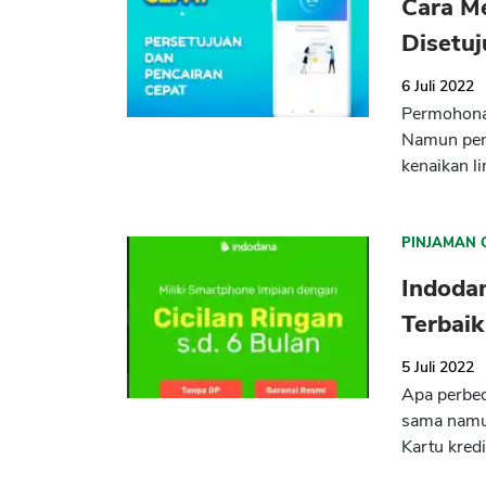
Cara Me
Disetuj
6 Juli 2022
Permohonan
Namun peng
kenaikan li
PINJAMAN 
Indodan
Terbaik
5 Juli 2022
Apa perbed
sama namu
Kartu kredi