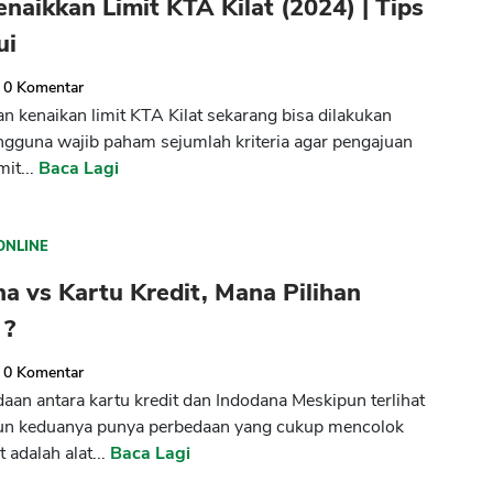
naikkan Limit KTA Kilat (2024) | Tips
ui
0
Komentar
 kenaikan limit KTA Kilat sekarang bisa dilakukan
guna wajib paham sejumlah kriteria agar pengajuan
mit...
Baca Lagi
CANCEL
OK
ONLINE
a vs Kartu Kredit, Mana Pilihan
 ?
0
Komentar
aan antara kartu kredit dan Indodana Meskipun terlihat
n keduanya punya perbedaan yang cukup mencolok
t adalah alat...
Baca Lagi