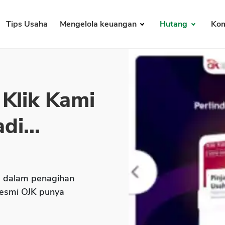
Tips Usaha
Mengelola keuangan
Hutang
Kom
 Klik Kami
di...
a dalam penagihan
resmi OJK punya