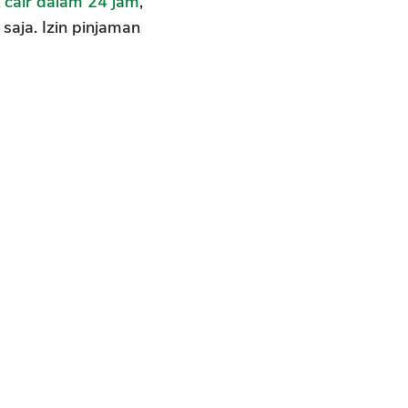
 cair dalam 24 jam
,
saja. Izin pinjaman