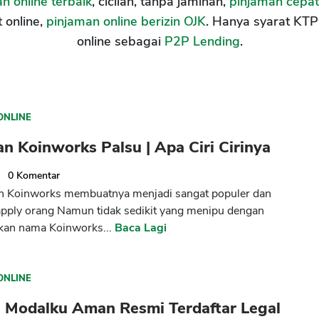
n online terbaik
, cicilan, tanpa jaminan,
pinjaman cepat
t online,
pinjaman online berizin OJK
. Hanya syarat KTP 
online sebagai
P2P Lending
.
ONLINE
n Koinworks Palsu | Apa Ciri Cirinya
0
Komentar
 Koinworks membuatnya menjadi sangat populer dan
apply orang Namun tidak sedikit yang menipu dengan
an nama Koinworks...
Baca Lagi
ONLINE
 Modalku Aman Resmi Terdaftar Legal