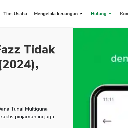
Tips Usaha
Mengelola keuangan
Hutang
Kom
azz Tidak
(2024),
ana Tunai Multiguna
raktis pinjaman ini juga