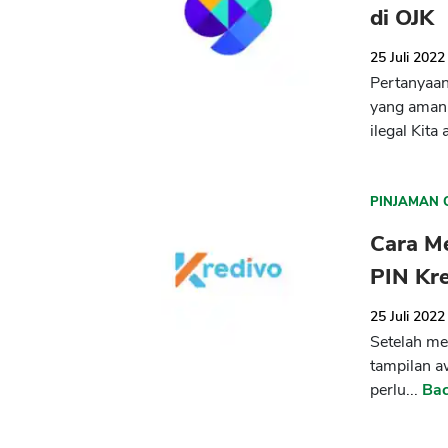
di OJK
25 Juli 2022
Pertanyaan
yang aman 
ilegal Kita 
PINJAMAN 
Cara M
PIN Kr
25 Juli 2022
Setelah me
tampilan a
perlu...
Bac