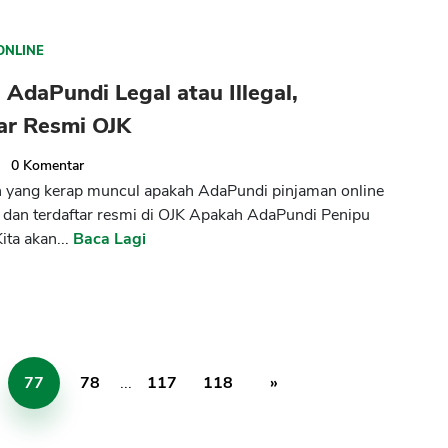
ONLINE
AdaPundi Legal atau Illegal,
ar Resmi OJK
0
Komentar
 yang kerap muncul apakah AdaPundi pinjaman online
dan terdaftar resmi di OJK Apakah AdaPundi Penipu
Kita akan...
Baca Lagi
77
78
...
117
118
»