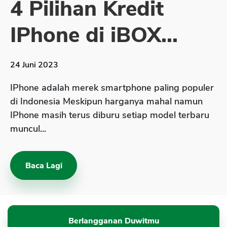
4 Pilihan Kredit
Sekuritas Saham
IPhone di iBOX...
Bank Digital
Crypto
24 Juni 2023
Assets Crypto
Exchange
IPhone adalah merek smartphone paling populer
di Indonesia Meskipun harganya mahal namun
Asuransi
IPhone masih terus diburu setiap model terbaru
Asuransi Jiwa
muncul...
Asuransi Kesehatan
Asuransi Syariah
Baca Lagi
Berlangganan Duwitmu