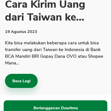
Cara Kirim Uang
Sekuritas Saham
dari Taiwan ke...
Bank Digital
Crypto
19 Agustus 2023
Assets Crypto
Exchange
Kita bisa melakukan beberapa cara untuk bisa
transfer uang dari Taiwan ke Indonesia di Bank
Asuransi
BCA Mandiri BRI Gopay Dana OVO atau Shopee
Asuransi Jiwa
Mana...
Asuransi Kesehatan
Asuransi Syariah
Baca Lagi
Berlangganan Duwitmu