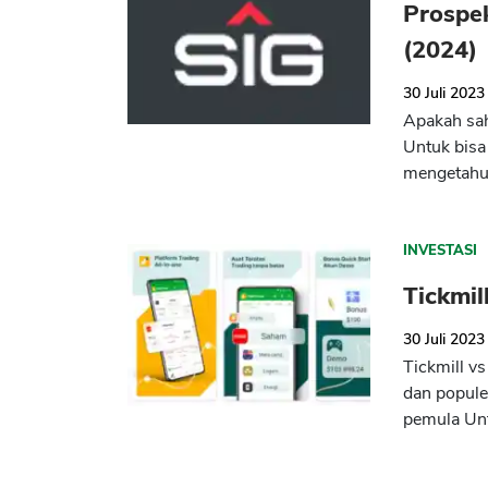
Prospe
(2024)
30 Juli 2023
Apakah sah
Untuk bisa 
mengetahui
INVESTASI
Tickmil
30 Juli 2023
Tickmill v
dan popule
pemula Unt