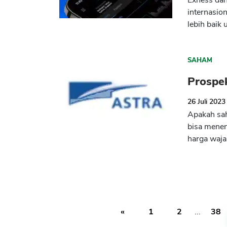
Exness dan
internasio
lebih baik 
SAHAM
Prospe
26 Juli 2023
Apakah sah
bisa menen
harga waja
«
1
2
...
38