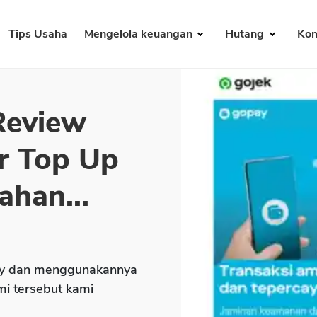
Tips Usaha
Mengelola keuangan
Hutang
Kom
Review
r Top Up
ahan...
ay dan menggunakannya
i tersebut kami