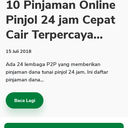
10 Pinjaman Online
Sekuritas Saham
Pinjol 24 jam Cepat
Bank Digital
Crypto
Cair Terpercaya...
Assets Crypto
Exchange
15 Juli 2018
Asuransi
Ada 24 lembaga P2P yang memberikan
Asuransi Jiwa
pinjaman dana tunai pinjol 24 jam. Ini daftar
pinjaman dana...
Asuransi Kesehatan
Asuransi Syariah
Baca Lagi