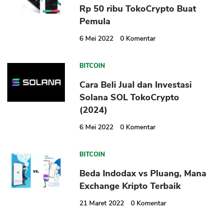
Rp 50 ribu TokoCrypto Buat
Pemula
6 Mei 2022
0
Komentar
BITCOIN
Cara Beli Jual dan Investasi
CANCEL
OK
Solana SOL TokoCrypto
(2024)
6 Mei 2022
0
Komentar
BITCOIN
Beda Indodax vs Pluang, Mana
Exchange Kripto Terbaik
21 Maret 2022
0
Komentar