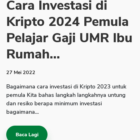
Cara Investasi di
Sekuritas Saham
Kripto 2024 Pemula
Bank Digital
Crypto
Pelajar Gaji UMR Ibu
Assets Crypto
Rumah...
Exchange
Asuransi
27 Mei 2022
Asuransi Jiwa
Bagaimana cara investasi di Kripto 2023 untuk
Asuransi Kesehatan
pemula Kita bahas langkah langkahnya untung
Asuransi Syariah
dan resiko berapa minimum investasi
bagaimana...
Baca Lagi