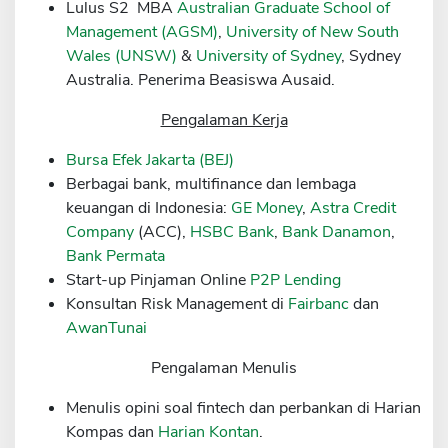
Lulus S2 MBA
Australian Graduate School of
Sekuritas Saham
Management (AGSM)
,
University of New South
Wales (UNSW)
&
University of Sydney
, Sydney
Bank Digital
Australia. Penerima Beasiswa Ausaid.
Crypto
Pengalaman Kerja
Assets Crypto
Bursa Efek Jakarta (BEJ)
Exchange
Berbagai bank, multifinance dan lembaga
Asuransi
keuangan di Indonesia:
GE Money
,
Astra Credit
Company
(ACC),
HSBC Bank
,
Bank Danamon
,
Asuransi Jiwa
Bank Permata
Asuransi Kesehatan
Start-up Pinjaman Online
P2P Lending
Konsultan Risk Management di
Fairbanc
dan
Asuransi Syariah
AwanTunai
Pengalaman Menulis
Menulis opini soal fintech dan perbankan di Harian
Kompas dan
Harian Kontan
.