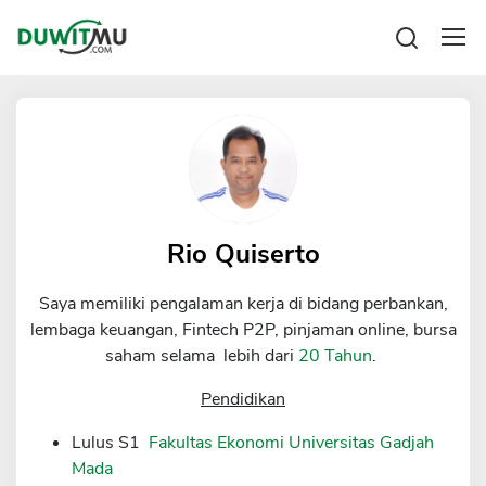
Tabungan
Reksadana
Emas
Pengeluaran
Saham
Asuransi
Kartu Kredit
Bitcoin
Rencana Keuangan
KPR
Investasi
Pinjaman
Rio Quiserto
Mengelola keuangan
KTA
Kartu Kredit
Saya memiliki pengalaman kerja di bidang perbankan,
Pinjaman Online
KTA
lembaga keuangan, Fintech P2P, pinjaman online, bursa
Hutang
saham selama lebih dari
20 Tahun
.
KPR
Kredit Usaha
Pendidikan
Pinjaman Online
Lulus S1
Fakultas Ekonomi Universitas Gadjah
Mada
Broker Forex