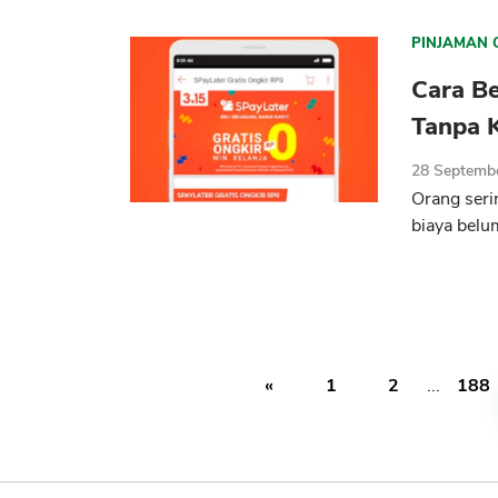
PINJAMAN 
Cara Be
Tanpa K
28 Septemb
Orang seri
biaya belu
«
1
2
...
188