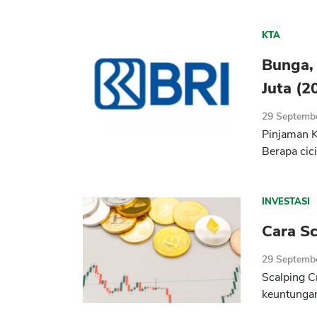
KTA
Bunga,
Juta (2
29 Septemb
Pinjaman 
Berapa cici
INVESTASI
Cara S
29 Septemb
Scalping C
keuntungan