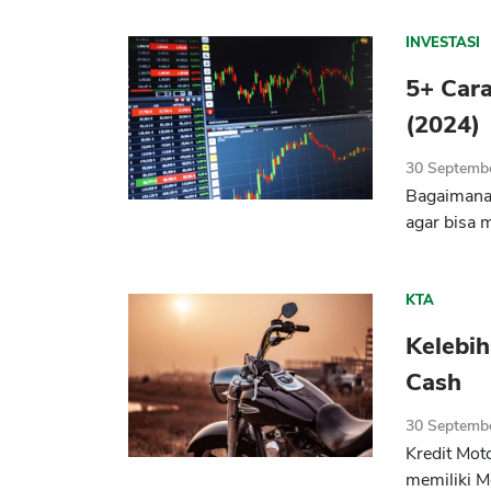
INVESTASI
5+ Cara
(2024)
30 Septemb
Bagaimana 
agar bisa 
KTA
Kelebi
Cash
30 Septemb
Kredit Moto
memiliki M