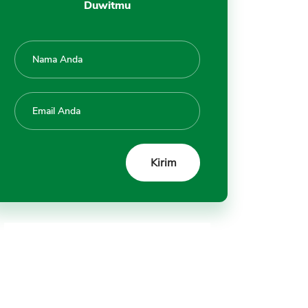
Duwitmu