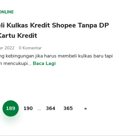
ONLINE
li Kulkas Kredit Shopee Tanpa DP
artu Kredit
er 2022
0
Komentar
ng kebingungan jika harus membeli kulkas baru tapi
m mencukupi...
Baca Lagi
189
190
...
364
365
»