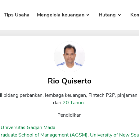
Tips Usaha
Mengelola keuangan
Hutang
Kom
Rio Quiserto
di bidang perbankan, lembaga keuangan, Fintech P2P, pinjaman 
dari
20 Tahun
.
Pendidikan
 Universitas Gadjah Mada
Graduate School of Management (AGSM)
,
University of New S