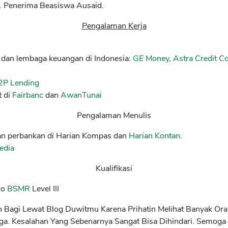
a. Penerima Beasiswa Ausaid.
Pengalaman Kerja
e dan lembaga keuangan di Indonesia:
GE Money
,
Astra Credit 
2P Lending
 di
Fairbanc
dan
AwanTunai
Pengalaman Menulis
 dan perbankan di Harian Kompas dan
Harian Kontan
.
edia
Kualifikasi
ko
BSMR
Level III
n Bagi Lewat Blog Duwitmu Karena Prihatin Melihat Banyak O
ga. Kesalahan Yang Sebenarnya Sangat Bisa Dihindari. Semoga