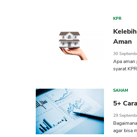
KPR
Kelebi
Aman
30 Septemb
Apa aman 
syarat KPR
SAHAM
5+ Car
29 Septemb
Bagaimana 
agar bisa 