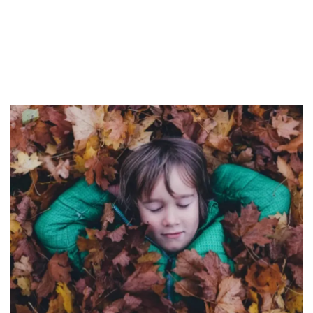
2. BPJS Kesehatan
Sekuritas Saham
3. Equity
Bank Digital
4. Prudential
5. FWD Insurance
Crypto
6. BRI Life
Pertanyaan Seputar Apa Itu Asuransi
Assets Crypto
Kesehatan Karyawan
Exchange
Asuransi
Asuransi Jiwa
Asuransi Kesehatan
Asuransi Syariah