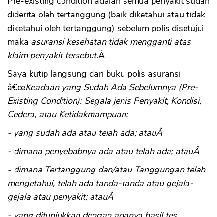
Pre-existing condition adalah semua penyakit sudah
diderita oleh tertanggung (baik diketahui atau tidak
diketahui oleh tertanggung) sebelum polis disetujui
maka
asuransi kesehatan tidak mengganti atas
klaim penyakit tersebut
.Â
Saya kutip langsung dari buku polis asuransi
â€œ
Keadaan yang Sudah Ada Sebelumnya (Pre-
Existing Condition): Segala jenis Penyakit, Kondisi,
Cedera, atau Ketidakmampuan:
- yang sudah ada atau telah ada; atauÂ
- dimana penyebabnya ada atau telah ada; atauÂ
- dimana Tertanggung dan/atau Tanggungan telah
mengetahui, telah ada tanda-tanda atau gejala-
gejala atau penyakit; atauÂ
- yang ditunjukkan dengan adanya hasil tes