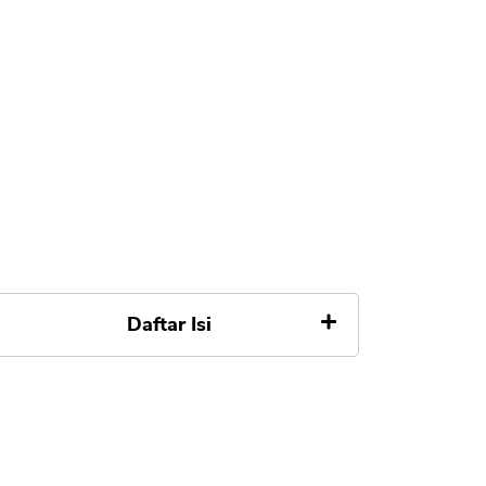
Daftar Isi
Pengertian E-Wallet
Manfaat E-Wallet
1. Aman