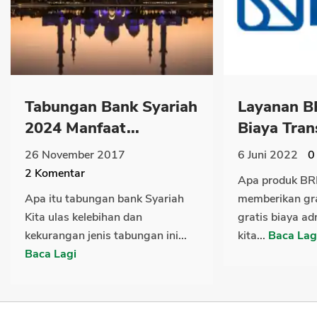
Tabungan Bank Syariah
Layanan BR
2024 Manfaat...
Biaya Trans
26 November 2017
6 Juni 2022
0
2
Komentar
Apa produk BR
Apa itu tabungan bank Syariah
memberikan gra
Kita ulas kelebihan dan
gratis biaya a
kekurangan jenis tabungan ini...
kita...
Baca Lag
Baca Lagi