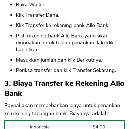
Buka Wallet.
Klik Transfer Dana.
Klik Transfer ke rekening bank Allo Bank.
Pilih rekening bank Allo Bank yang akan
digunakan untuk tujuan penarikan, lalu klik
Lanjutkan.
Masukkan jumlah dan klik Berikutnya.
Periksa transfer dan klik Transfer Sekarang.
3. Biaya Transfer ke Rekening Allo
Bank
Paypal akan membebankan biaya untuk penarikan
ke rekening tabungan bank. Biayanya adalah:
Indonesia
$4.99