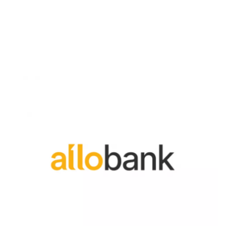
dengan Nama di Rekening Allo Bank
Sekuritas Saham
6. Alasan Transfer Paypal ke Rekening Allo
Bank Digital
Bank Gagal dan Cara Mengatasinya
Crypto
Assets Crypto
Exchange
Asuransi
Asuransi Jiwa
Asuransi Kesehatan
Asuransi Syariah