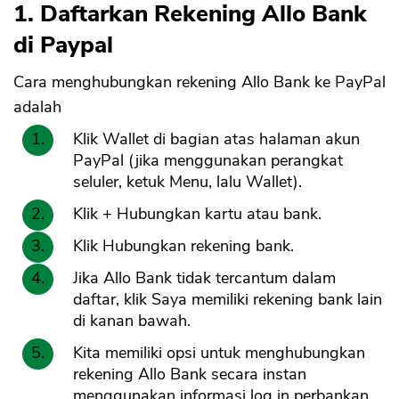
1. Daftarkan Rekening Allo Bank
di Paypal
Cara menghubungkan rekening Allo Bank ke PayPal
adalah
Klik Wallet di bagian atas halaman akun
PayPal (jika menggunakan perangkat
seluler, ketuk Menu, lalu Wallet).
Klik + Hubungkan kartu atau bank.
Klik Hubungkan rekening bank.
Jika Allo Bank tidak tercantum dalam
daftar, klik Saya memiliki rekening bank lain
di kanan bawah.
Kita memiliki opsi untuk menghubungkan
rekening Allo Bank secara instan
menggunakan informasi log in perbankan