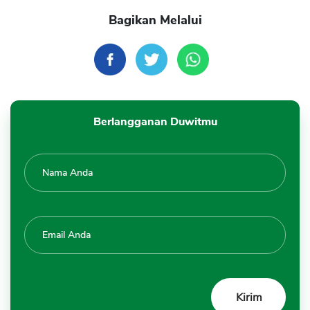
Bagikan Melalui
Berlangganan Duwitmu