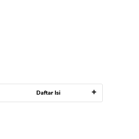
Daftar Isi
Cara Transfer Uang dari Dong
Vietnam ke IDR Rupiah di
Indonesia