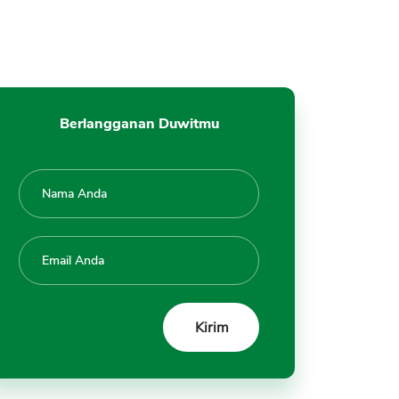
Vietnam ke Indonesia dengan
Wise
1. Nilai Tukar Kompetitif
2. Mudah Dilakukan via Online
3. Cepat Sampai 24 Jam
Berlangganan Duwitmu
4. Biaya Transfer Murah
5. Bisa Kirim ke OVO, GoPay,
DANA
Kelemahan Transfer Uang dari
Vietnam ke Indonesia dengan
Wise
1. 100% Online, Tidak Ada
Kantor Cabang
2. Kirim Rupiah ke Wise Tidak
Bisa