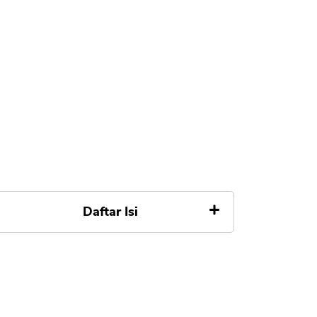
Daftar Isi
Apa itu TMRW UOB
Kelebihan TMRW UOB
Kelemahan TMRW UOB