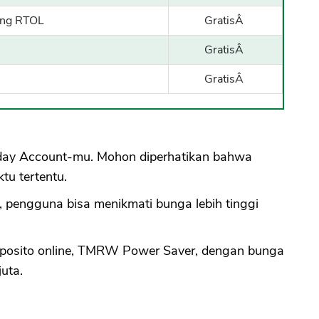
ing RTOL
GratisÂ
GratisÂ
GratisÂ
ay Account-mu. Mohon diperhatikan bahwa
tu tertentu.
engguna bisa menikmati bunga lebih tinggi
eposito online, TMRW Power Saver, dengan bunga
uta.