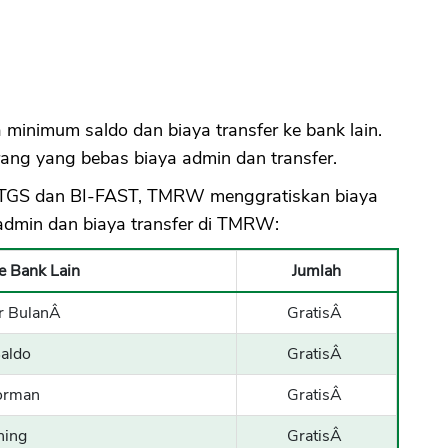
nimum saldo dan biaya transfer ke bank lain.
rang yang bebas biaya admin dan transfer.
n RTGS dan BI-FAST, TMRW menggratiskan biaya
a admin dan biaya transfer di TMRW:
e Bank Lain
Jumlah
er BulanÂ
GratisÂ
aldo
GratisÂ
orman
GratisÂ
ning
GratisÂ