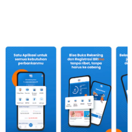
Sekuritas Saham
Bank Digital
Crypto
Assets Crypto
Exchange
Asuransi
Asuransi Jiwa
Asuransi Kesehatan
Asuransi Syariah