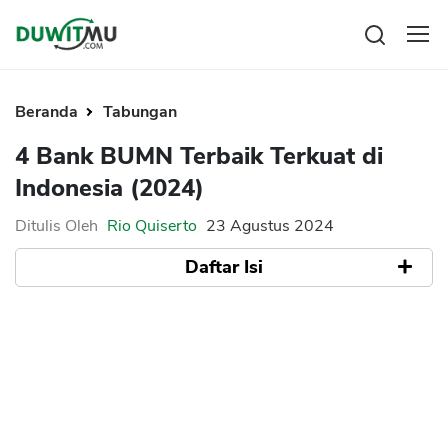
Tabungan
Reksadana
Beranda
Tabungan
Emas
Pengeluaran
4 Bank BUMN Terbaik Terkuat di
Saham
Asuransi
Indonesia (2024)
Kartu Kredit
Bitcoin
Rencana Keuangan
KPR
Investasi
Ditulis Oleh
Rio Quiserto
23 Agustus 2024
Pinjaman
Mengelola keuangan
KTA
Daftar Isi
Kartu Kredit
Pinjaman Online
KTA
Hutang
Bank BRI
KPR
Bank Mandiri
Kredit Usaha
Bank BNI
Pinjaman Online
BSI Syariah
Broker Forex