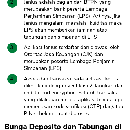
Jenius adalah bagian dari BTPN yang
merupaakan bank peserta Lembaga
Penjaminan Simpanan (LPS). Artinya, jika
Jenius mengalami masalah likuiditas maka
LPS akan memberikan jaminan atas
tabungan dan simpanan di LPS
Aplikasi Jenius terdaftar dan diawasi oleh
Otoritas Jasa Keuangan (OJK) dan
merupakan peserta Lembaga Penjamin
Simpanan (LPS).
Akses dan transaksi pada aplikasi Jenius
dilengkapi dengan verifikasi 2-langkah dan
end-to-end encryption. Seluruh transaksi
yang dilakukan melalui aplikasi Jenius juga
memerlukan kode verifikasi (OTP) dan/atau
PIN sebelum dapat diproses.
Bunga Deposito dan Tabungan di