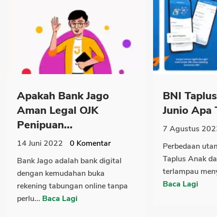
Apakah Bank Jago
BNI Taplus
Aman Legal OJK
Junio Apa 
Penipuan...
7 Agustus 202
14 Juni 2022
0
Komentar
Perbedaan uta
Taplus Anak dan
Bank Jago adalah bank digital
terlampau meny
dengan kemudahan buka
Baca Lagi
rekening tabungan online tanpa
perlu...
Baca Lagi