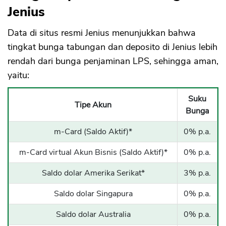
Jenius
Data di situs resmi Jenius menunjukkan bahwa
tingkat bunga tabungan dan deposito di Jenius lebih
rendah dari bunga penjaminan LPS, sehingga aman,
yaitu:
Suku
Tipe Akun
Bunga
m-Card (Saldo Aktif)*
0% p.a.
m-Card virtual Akun Bisnis (Saldo Aktif)*
0% p.a.
Saldo dolar Amerika Serikat*
3% p.a.
Saldo dolar Singapura
0% p.a.
Saldo dolar Australia
0% p.a.