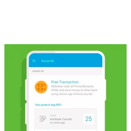
Sekuritas Saham
Tips Memastikan Tabungan dan Deposito
Aman
Bank Digital
Crypto
Assets Crypto
Exchange
Asuransi
Asuransi Jiwa
Asuransi Kesehatan
Asuransi Syariah