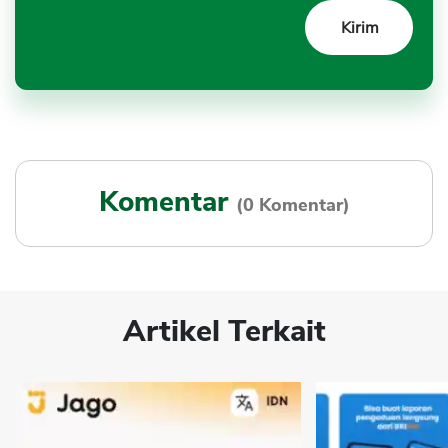
Komentar
(0 Komentar)
Artikel Terkait