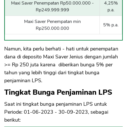
Maxi Saver Penempatan Rp50.000.000 -
4,25%
Rp249.999.999
p.a.
Maxi Saver Penempatan min
5% p.a.
Rp250.000.000
Namun, kita perlu berhati - hati untuk penempatan
dana di deposito Maxi Saver Jenius dengan jumlah
>= Rp 250 juta karena diberikan bunga 5% per
tahun yang lebih tinggi dari tingkat bunga
CANCEL
OK
penjaminan LPS.
Tingkat Bunga Penjaminan LPS
Saat ini tingkat bunga penjaminan LPS untuk
Periode: 01-06-2023 - 30-09-2023, sebagai
berikut: