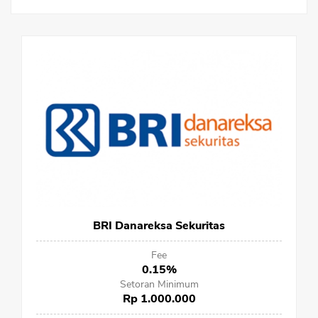
Sekuritas Saham
Bank Digital
Crypto
Assets Crypto
Exchange
Asuransi
Asuransi Jiwa
Asuransi Kesehatan
Asuransi Syariah
BRI Danareksa Sekuritas
Fee
0.15%
Setoran Minimum
Rp 1.000.000