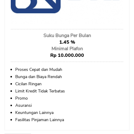
Sekuritas Saham
Bank Digital
Crypto
Suku Bunga Per Bulan
Assets Crypto
1.45 %
Exchange
Minimal Plafon
Rp 10.000.000
Asuransi
Proses Cepat dan Mudah
Asuransi Jiwa
Bunga dan Biaya Rendah
Asuransi Kesehatan
Cicilan Ringan
Limit Kredit Tidak Terbatas
Asuransi Syariah
Promo
Asuransi
Keuntungan Lainnya
Fasilitas Pinjaman Lainnya