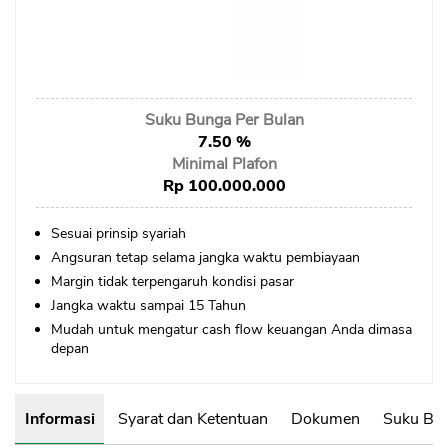
Sekuritas Saham
Bank Digital
Crypto
Suku Bunga Per Bulan
Assets Crypto
7.50 %
Exchange
Minimal Plafon
Rp 100.000.000
Asuransi
Sesuai prinsip syariah
Asuransi Jiwa
Angsuran tetap selama jangka waktu pembiayaan
Asuransi Kesehatan
Margin tidak terpengaruh kondisi pasar
Jangka waktu sampai 15 Tahun
Asuransi Syariah
Mudah untuk mengatur cash flow keuangan Anda dimasa
depan
Informasi
Syarat dan Ketentuan
Dokumen
Suku Bun