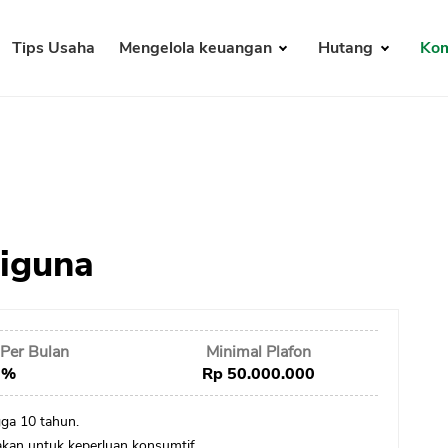
Tips Usaha
Mengelola keuangan
Hutang
Kom
tiguna
Per Bulan
Minimal Plafon
 %
Rp 50.000.000
ga 10 tahun.
kan untuk keperluan konsumtif.