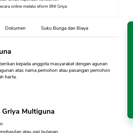
ecara online melalui eform BNI Griya
Dokumen
Suku Bunga dan Biaya
guna
diberikan kepada anggota masyarakat dengan agunan
an agunan atas nama pemohon atau pasangan pemohon
ah harta.
 Griya Multiguna
an
nghasilan atau gaji bulanan