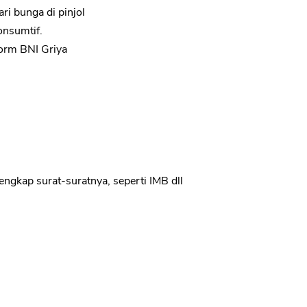
ri bunga di pinjol
onsumtif.
form BNI Griya
engkap surat-suratnya, seperti IMB dll