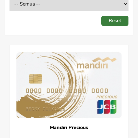
Sekuritas Saham
Bank Digital
Reset
Crypto
Assets Crypto
Exchange
Asuransi
Asuransi Jiwa
Asuransi Kesehatan
Asuransi Syariah
Mandiri Precious