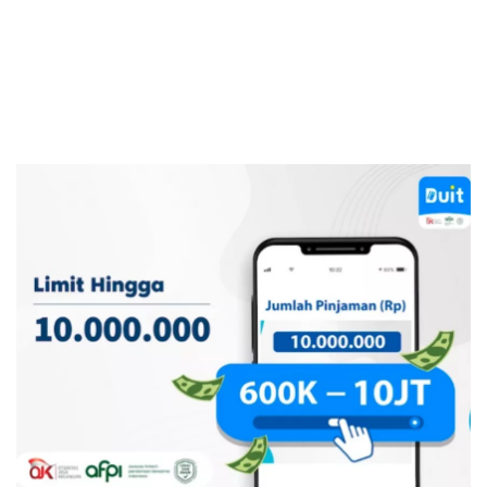
Sekuritas Saham
Bank Digital
Crypto
Assets Crypto
Exchange
Asuransi
Asuransi Jiwa
Asuransi Kesehatan
Asuransi Syariah