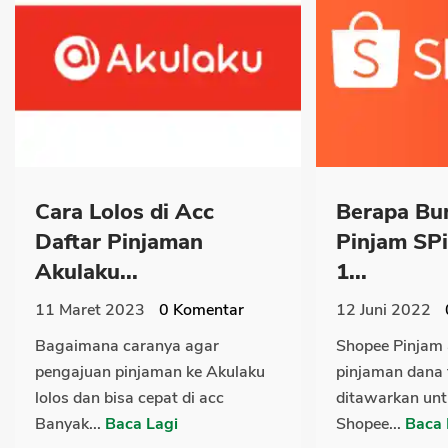
Cara Lolos di Acc
Berapa Bu
Daftar Pinjaman
Pinjam SP
Akulaku...
1...
11 Maret 2023
0
Komentar
12 Juni 2022
Bagaimana caranya agar
Shopee Pinjam 
pengajuan pinjaman ke Akulaku
pinjaman dana 
lolos dan bisa cepat di acc
ditawarkan un
Banyak...
Baca Lagi
Shopee...
Baca 