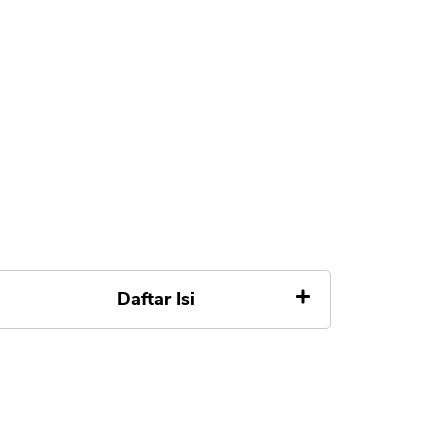
Daftar Isi
Alasan Pengajuan Pinjaman
360Kredi Ditolak dan Solusinya
1. Tidak Mengunduh Aplikasi