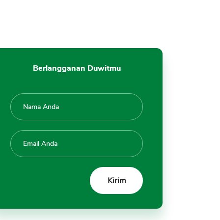
KTP
13. Domisili Diluar Wilayah
Coverage Area
14. Catatan Pinjaman Kredit
Buruk di SLIK OJK, BI Checking
Berlangganan Duwitmu
15. Credit Score Rendah
16. Verifikasi Emergency Contact
Gagal
17. Penghasilan Tidak Cukup
18. Data Alamat Peminjam Tidak
Sesuai
19. Tidak Melakukan Tanda
Tangan Perjanjian
20. Pengajuan Pernah Ditolak
Sebelumnya dan Belum 3 Bulan
21. Masuk Internal Blacklist